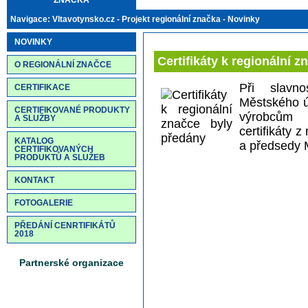
ZNAČKA
Navigace: Vltavotynsko.cz -
Projekt regionální značka
-
Novinky
NOVINKY
Certifikáty k regionální 
O REGIONÁLNÍ ZNAČCE
Při slavn
CERTIFIKACE
Městského ú
CERTIFIKOVANÉ PRODUKTY
výrobcům 
A SLUŽBY
certifikáty 
KATALOG
a předsedy 
CERTIFIKOVANÝCH
PRODUKTŮ A SLUŽEB
KONTAKT
FOTOGALERIE
PŘEDÁNÍ CENRTIFIKÁTŮ
2018
Partnerské organizace